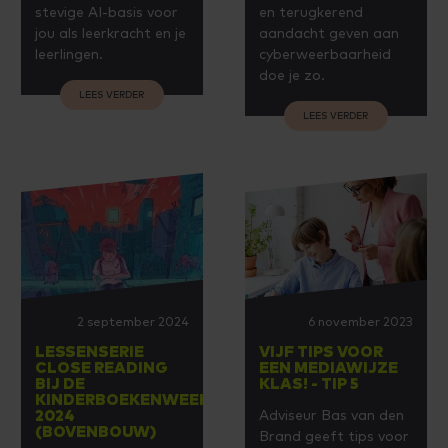
stevige AI-basis voor
en terugkerend
jou als leerkracht en je
aandacht geven aan
leerlingen.
cyberweerbaarheid
doe je zo.
LEES VERDER
LEES VERDER
2 september 2024
6 november 2023
LESSENSERIE
VIJF TIPS VOOR
CLOSE READING
EEN MEDIAWIJZE
BIJ DE
KLAS! - TIP 5
KINDERBOEKENWEEK
Adviseur Bas van den
2024
(BOVENBOUW)
Brand geeft tips voor