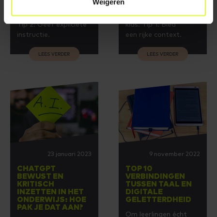
Weigeren
Brand geeft tips voor
Brand geeft tips voor
een mediawijze klas.
een mediawijze
Tip 2: Geef expliciete
klas. Tip 1: Bied
instructie.
een rijke context.
LEES VERDER
LEES VERDER
23 januari 2023
9 november 2022
CHATGPT
TOP 10
BEWUST EN
VERBINDINGEN
KRITISCH
TUSSEN TAAL EN
INZETTEN IN HET
DIGITALE
ONDERWIJS: HOE
GELETTERDHEID
PAK JE DAT AAN?
Om leerlingen écht