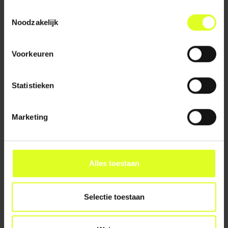
Adviseur Bas van den
Adviseur Bas van den
Toestemmingsselectie
Brand geeft tips voor
Brand geeft tips voor
Noodzakelijk
een mediawijze klas.
een mediawijze klas.
Tip 4: Stimuleer
Tip 3: Stel gesprekken
impulscontrole.
centraal.
Voorkeuren
LEES VERDER
LEES VERDER
Statistieken
Marketing
Alles toestaan
30 oktober 2023
27 oktober 2023
VIJF TIPS VOOR
VIJF TIPS VOOR
Selectie toestaan
EEN MEDIAWIJZE
EEN MEDIAWIJZE
KLAS! - TIP 2
KLAS! - TIP 1
Adviseur Bas van den
Adviseur Bas van den