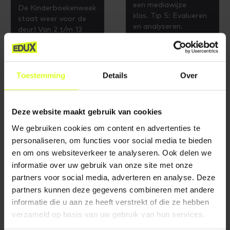
een mediawijze
De Kinderboekenweek
klas. Tip 5: Evalueren
staat weer voor de
en analyseren.
deur! Van 2 t/m 13
oktober staan
LEES VERDER
kinderboeken en
leesplezier ...
Toestemming
Details
Over
LEES VERDER
Deze website maakt gebruik van cookies
We gebruiken cookies om content en advertenties te
personaliseren, om functies voor social media te bieden
en om ons websiteverkeer te analyseren. Ook delen we
informatie over uw gebruik van onze site met onze
partners voor social media, adverteren en analyse. Deze
partners kunnen deze gegevens combineren met andere
4 november 2023
1 november 2023
informatie die u aan ze heeft verstrekt of die ze hebben
VIJF TIPS VOOR
VIJF TIPS VOOR
EEN MEDIAWIJZE
EEN MEDIAWIJZE
verzameld op basis van uw gebruik van hun services.
KLAS! - TIP 4
KLAS! - TIP 3