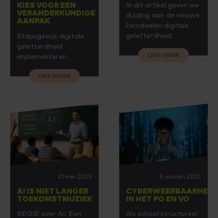
In dit artikel geven we
KIES VOOR EEN
VERANDERKUNDIGE
duiding aan de nieuwe
AANPAK
kerndoelen digitale
geletterdheid.
Stapsgewijs digitale
geletterdheid
LEES VERDER
implementeren
LEES VERDER
21 mei 2025
8 januari 2025
AI IS NIET LANGER
CYBERWEERBAARHEID
TOEKOMSTMUZIEK
IN HET PO EN VO
REGIE over AI: Een
Als school structureel