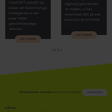
ChatGPT schrijft op
digitaal geletterder
basis van kunstmatige
te maken, is het
intelligentie in een
essentieel dat ze een
paar tellen
bewuste en kritische
geloofwaardige
...
teksten.
LEES VERDER
LEES VERDER
1
2
Het laatste nieuws
direct in je mailbox
INSCHRIJVEN
Advies