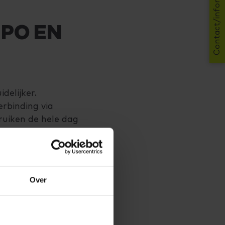
Contact/informatie
 PO EN
delijker.
erbinding via
ruiken de hele dag
 Sinds de komst van
024b) zijn veel
 structureel
chter nog weinig
Over
redenen zijn
 gaan in het PO