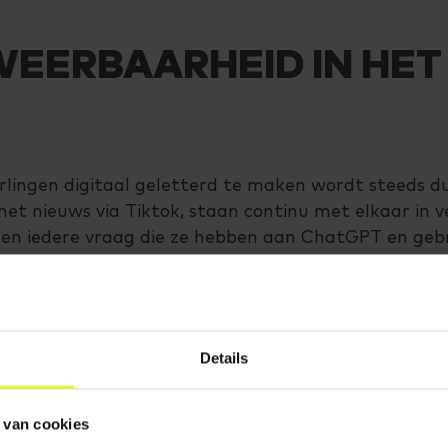
EERBAARHEID IN HET
lingen digitaal geletterd te maken wordt steeds dui
het nieuws via Tiktok, staan continu met elkaar in v
llen iedere vraag die ze hebben aan ChatGPT en geb
aten die gebruik maken van artificial intelligence.
en op het gebied van digitale geletterdheid (SLO, 2
iddelbare scholen eerste stappen aan het zetten om
en aan digitale geletterdheid. Cybercrime krijgt e
Details
essen over digitale geletterdheid, terwijl er genoeg 
e zetten op de cyberweerbaarheid van leerlingen.
 van cookies
berweerbaarheid en hoe je hiermee aan de slag kunt