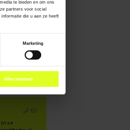
 media te bieden en om ons
e stap? Download
ze partners voor social
nformatie die u aan ze heeft
Marketing
Alles toestaan
 01 49
brand@edux.nl