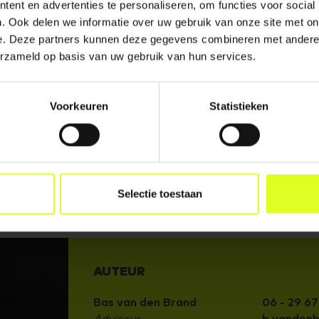
ent en advertenties te personaliseren, om functies voor social
edocument via de downloadknop. Klaar voor de eerst
. Ook delen we informatie over uw gebruik van onze site met on
 aanpak cyberweerbaarheid.
e. Deze partners kunnen deze gegevens combineren met andere i
erzameld op basis van uw gebruik van hun services.
 VISIEDOCUMENT
 PLAN VAN AANPAK CYBERWEERBAARHEID
Voorkeuren
Statistieken
Selectie toestaan
AUTEUR
Bas van den Brand
06 - 29 67
Adviseur
b.vanden