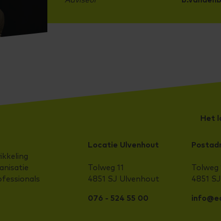
Het 
Locatie Ulvenhout
Postad
ikkeling
nisatie
Tolweg 11
Tolweg 
ofessionals
4851 SJ Ulvenhout
4851 S
076 - 524 55 00
info@ed