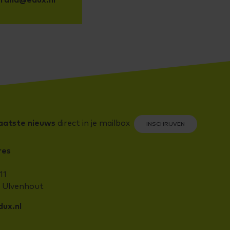
laatste nieuws
direct in je mailbox
INSCHRIJVEN
res
11
J Ulvenhout
ux.nl