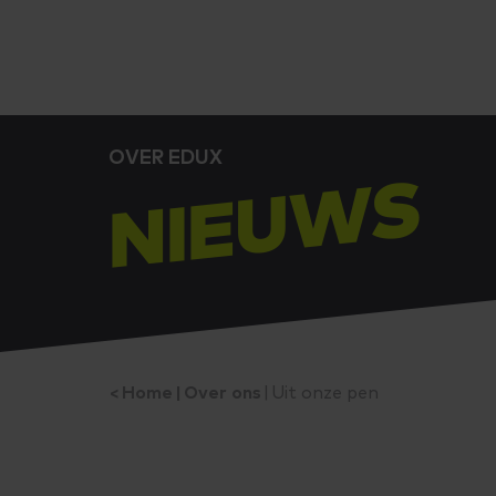
OVER EDUX
NIEUWS
Home
Over ons
Uit onze pen