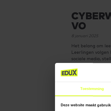
CYBERW
VO
8 januari 2025
Het belang om leer
Leerlingen volgen 
sociale media, ste
door apps en appar
de conceptkerndoel
basisscholen en m
aandacht te bested
Toestemming
aandacht tijdens l
om pro actief in t
Deze website maakt gebruik
Lees meer over cy