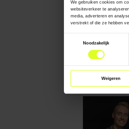
We gebruiken cookies om cont
en VO in het visi
websiteverkeer te analyseren
dan het plan van
media, adverteren en analys
verstrekt of die ze hebben v
DOWNLOAD HIER HET
Toestemmingsselectie
DOWNLOAD HIER HET
Noodzakelijk
< NAAR OVERZICHT
Weigeren