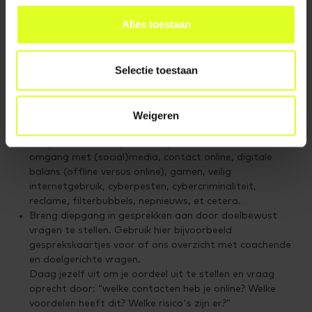
onderwerpen:
Alles toestaan
-
Mediawijsheid filmpjes
-
Hoezomediawijs filmpjes
-
SchoolTV mediawijsheid
Selectie toestaan
-
YouTube: Chatbot
Ga in gesprek over de vraag: kun je
vrienden worden met een chatbot?
Ga in op de actualiteit en voer klassengesprekken over
(nieuws)berichten die betrekking hebben op de digitale
Weigeren
wereld van de leerlingen in je klas.
Gespreksonderwerpen waar je aan kan denken:
omgang met (social)media, contact online, digitale
balans (offline versus online), gamen, veilig
internetgebruik, cyberpesten, cybercriminaliteit,
reclame, filterbubbels, nepnieuws, et cetera.
Breng diepgang in gesprekken aan door doelbewust
vragen te stellen. Gebruik hier bijvoorbeeld
gesprekskaartjes voor of ons overzicht met coachende
en doelgerichte vragen.
Daag jezelf uit om je oordeel uit te stellen en vraag
oprecht door: “welke contacten heb je online? Welke
voordelen heeft dit? Welke risico's zijn er?”