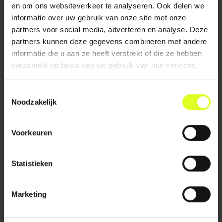
en om ons websiteverkeer te analyseren. Ook delen we
informatie over uw gebruik van onze site met onze
partners voor social media, adverteren en analyse. Deze
partners kunnen deze gegevens combineren met andere
informatie die u aan ze heeft verstrekt of die ze hebben
verzameld op basis van uw gebruik van hun services.
Toestemmingsselectie
Noodzakelijk
Voorkeuren
Statistieken
PRAKTISCHE TIPS VOOR DE DAG VAN MORGEN:
Stel het gesprek centraal door met leerlingen te praten
over eigen ervaringen in de digitale wereld. Dit kan je
Marketing
doen aan de hand van een zelfbedachte stelling of naar
aanleiding van een video. Onderstaande websites
bevatten veel educatieve video’s met allerlei mediawijze