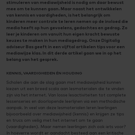
stimuleren van mediawijsheid is nodig om daar bewust
mee om te kunnen gaan. Maar naast het ontwikkelen
van kennis en vaardigheden, is het belangrijk om
kinderen meer controle te leren nemen op de invloed die
media heeft op hun gevoelens, gedachtes en gedrag. Zo
leer je kinderen om vanuit hun eigen kracht bewuste
keuzes te maken in hun mediagedrag. Onze Digitalig
adviseur Bas geeft in een vijftal artikelen tips voor een
mediawijze klas. In dit derde artikel gaan we in op het
belang van het gesprek.
KENNIS, VAARDIGHEDEN ÉN HOUDING
Scholen die aan de slag gaan met mediawijsheid kunnen
kiezen uit een breed scala aan lesmaterialen die te vinden
zijn via het internet. Van losse lesactiviteiten tot complete
lessenseries en doorlopende leerlijnen via een methodische
aanpak. In veel van deze lesmaterialen leren leerlingen
bijvoorbeeld over mediawijsheid (kennis) en krijgen ze tips
en trucs om veilig met het internet om te gaan
(vaardigheden). Maar nemen leerlingen zich ook iets voor?
In hoeverre wordt er aandacht besteed aan een kritische