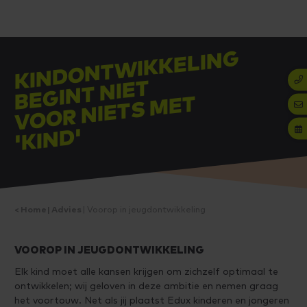
KI
N
D
O
N
T
WI
K
K
ELI
N
G
B
E
GI
N
T
NI
E
V
O
O
R
NI
E
T
S
M
E
'
KI
N
T
T
D'
Home
Advies
Voorop in jeugdontwikkeling
VOOROP IN JEUGDONTWIKKELING
Elk kind moet alle kansen krijgen om zichzelf optimaal te
ontwikkelen; wij geloven in deze ambitie en nemen graag
het voortouw. Net als jij plaatst Edux kinderen en jongeren