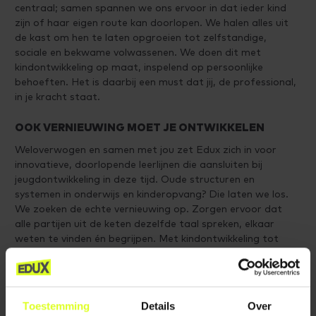
centraal; samen spannen we ons ervoor in dat ieder kind
zijn of haar eigen route kan doorlopen. We halen alles uit
de kast om hen te laten opgroeien tot zelfstandige,
sociale en bekwame volwassenen. We doen dit met
kindontwikkeling op maat, inspelend op persoonlijke
behoeften. Het is daarbij een must dat jij, de professional,
in je kracht staat.
OOK VERNIEUWING MOET JE ONTWIKKELEN
Weloverwogen en samen met jou zet Edux zich in voor
innovatieve, doorlopende leerlijnen die aansluiten bij
jeugdontwikkeling in deze tijd. Oude structuren en
systemen in onderwijs en kinderopvang? Die laten we los.
We zoeken de echte vernieuwing op. Zorgen ervoor dat
alle partijen uit de keten dezelfde taal spreken, elkaar
weten te vinden én begrijpen. Met kindontwikkeling tot
doel brengt Edux partijen samen: binnen het brede
netwerk van onderwijs, kinderopvang, zorg en ouders
initiëren we samenwerking en vormen we educatief
partnerschap. Bijvoorbeeld met een voorziening zoals een
Toestemming
Details
Over
integraal kindcentrum (IKC) en met initiatieven voor