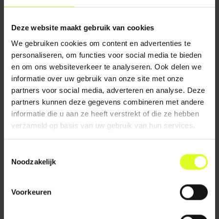
ouderbetrokkenheid en -participatie.
Deze website maakt gebruik van cookies
EXPERIMENTEREN VANUIT EXPERTISE
We gebruiken cookies om content en advertenties te
Edux durft de jeugdketen anders te benaderen en pioniert
personaliseren, om functies voor social media te bieden
op dit terrein graag met samenwerkingspartners. Welke
nieuwe werkplaatsen, nieuwe vormen, andere momenten
en om ons websiteverkeer te analyseren. Ook delen we
zijn er voor onderwijs en kindontwikkeling op maat? Welke
informatie over uw gebruik van onze site met onze
nieuwe combinaties van zorg, sport, onderwijs of
partners voor social media, adverteren en analyse. Deze
burgerschapsontwikkeling kunnen we maken? We kiezen
partners kunnen deze gegevens combineren met andere
voor innovatie en onderzoeken hoe we de jeugdketen
informatie die u aan ze heeft verstrekt of die ze hebben
naast bestaande systemen anders kunnen organiseren.
verzameld op basis van uw gebruik van hun services.
Edux maakt impact.
Toestemmingsselectie
Noodzakelijk
GRATIS ADVIESGESPREK AANVRAGEN?
Voorkeuren
Bel voor een afspraak of laat hier je gegevens
achter.