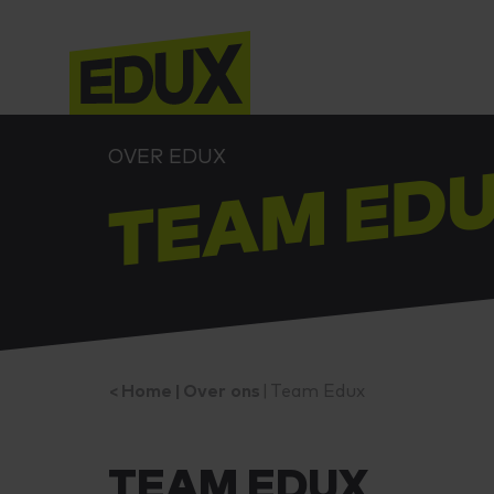
OVER EDUX
TEAM ED
Home
Over ons
Team Edux
TEAM EDUX