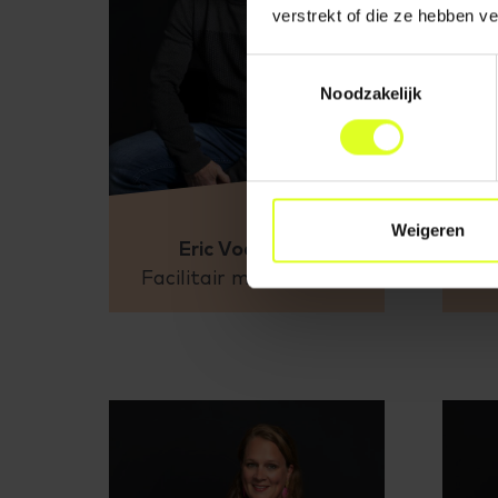
verstrekt of die ze hebben v
Toestemmingsselectie
Noodzakelijk
Weigeren
Eric Voermans
Facilitair medewerker