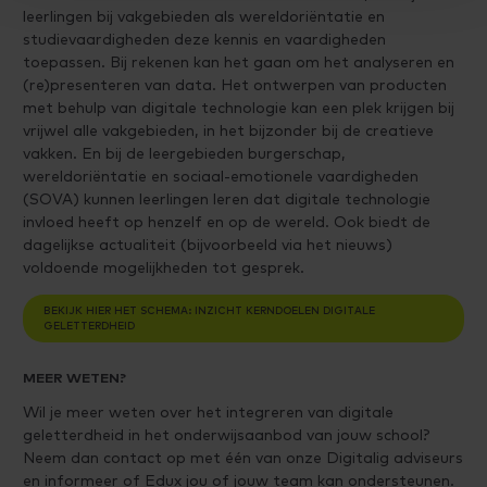
leerlingen bij vakgebieden als wereldoriëntatie en
studievaardigheden deze kennis en vaardigheden
toepassen. Bij rekenen kan het gaan om het analyseren en
(re)presenteren van data. Het ontwerpen van producten
met behulp van digitale technologie kan een plek krijgen bij
vrijwel alle vakgebieden, in het bijzonder bij de creatieve
vakken. En bij de leergebieden burgerschap,
wereldoriëntatie en sociaal-emotionele vaardigheden
(SOVA) kunnen leerlingen leren dat digitale technologie
invloed heeft op henzelf en op de wereld. Ook biedt de
dagelijkse actualiteit (bijvoorbeeld via het nieuws)
voldoende mogelijkheden tot gesprek.
BEKIJK HIER HET SCHEMA: INZICHT KERNDOELEN DIGITALE
GELETTERDHEID
MEER WETEN?
Wil je meer weten over het integreren van digitale
geletterdheid in het onderwijsaanbod van jouw school?
Neem dan contact op met één van onze Digitalig adviseurs
en informeer of Edux jou of jouw team kan ondersteunen.