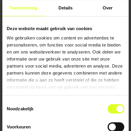
Toestemming
Details
Over
Deze website maakt gebruik van cookies
We gebruiken cookies om content en advertenties te
personaliseren, om functies voor social media te bieden
en om ons websiteverkeer te analyseren. Ook delen we
informatie over uw gebruik van onze site met onze
partners voor social media, adverteren en analyse. Deze
partners kunnen deze gegevens combineren met andere
Bron: SLO, 2025
informatie die u aan ze heeft verstrekt of die ze hebben
verzameld op basis van uw gebruik van hun services.
RELATIE MET HET VIERDOMEINENMODEL EN ANDERE
LEERGEBIEDEN
Toestemmingsselectie
Scholen werkten eerder met digitale geletterdheid vanuit
Noodzakelijk
het vierdomeinenmodel:
praktische ICT-vaardigheden,
informatievaardigheden, mediawijsheid en
computational thinking
. Deze vier domeinen zijn nu
Voorkeuren
onderverdeeld in de drie nieuwe domeinen. De inhoud van