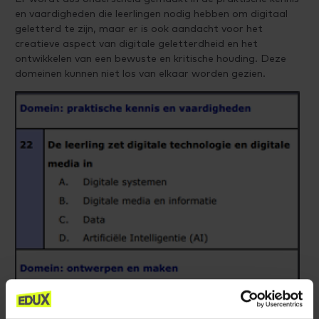
en vaardigheden die leerlingen nodig hebben om digitaal
geletterd te zijn, maar er is ook aandacht voor het
creatieve aspect van digitale geletterdheid en het
ontwikkelen van een bewuste en kritische houding. Deze
domeinen kunnen niet los van elkaar worden gezien.