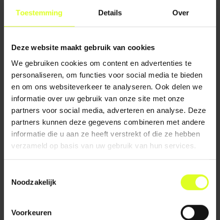
sociaal-emotionel...
gesprek niet altijd t...
Toestemming
Details
Over
LEES VERDER
LEES VERDER
Deze website maakt gebruik van cookies
We gebruiken cookies om content en advertenties te
personaliseren, om functies voor social media te bieden
en om ons websiteverkeer te analyseren. Ook delen we
informatie over uw gebruik van onze site met onze
partners voor social media, adverteren en analyse. Deze
partners kunnen deze gegevens combineren met andere
22 mei 2024
28 juni 2023
informatie die u aan ze heeft verstrekt of die ze hebben
SAMEN SPELEN IS
RUIMTE VOOR HET
verzameld op basis van uw gebruik van hun services.
LEREN
MEERTALIGE KIND
De natuurlijke
De kracht van beelden
Toestemmingsselectie
behoefte van kinderen
bij meertaligheid.
Noodzakelijk
aan sociaal contact.
LEES VERDER
LEES VERDER
Voorkeuren