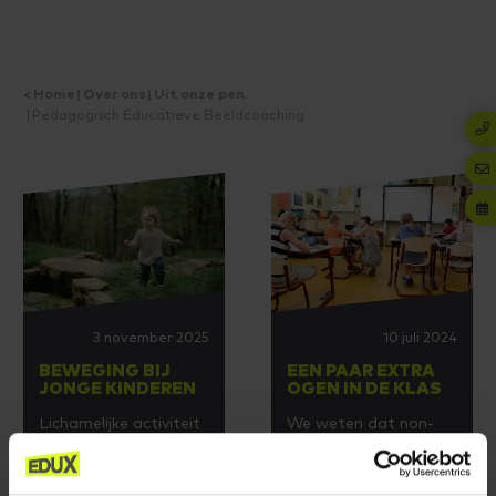
Home
Over ons
Uit onze pen
Pedagogisch Educatieve Beeldcoaching
3 november 2025
10 juli 2024
BEWEGING BIJ
EEN PAAR EXTRA
JONGE KINDEREN
OGEN IN DE KLAS
Lichamelijke activiteit
We weten dat non-
bevordert niet alleen
verbale communicatie
de motoriek, maar
veel zegt, toch is er
ook de cognitieve,
tijdens een les of