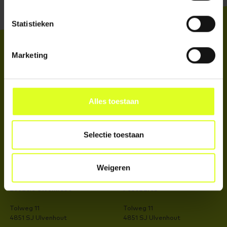
Statistieken
Marketing
Het laatste nieuws
direct in je mailbox
INSCHRIJVEN
Advies
Alles toestaan
> Voorop in jeugdontwikkeling
> Management en organisatie
> Ontwikkeling van professionals
Selectie toestaan
Maatwerk
Trainingen
Weigeren
Locatie Ulvenhout
Postadres
Tolweg 11
Tolweg 11
4851 SJ Ulvenhout
4851 SJ Ulvenhout