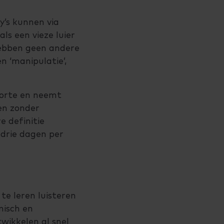
y’s kunnen via
ls een vieze luier
 hebben geen andere
n ‘manipulatie’,
oorte en neemt
len zonder
e definitie
 drie dagen per
te leren luisteren
misch en
twikkelen al snel