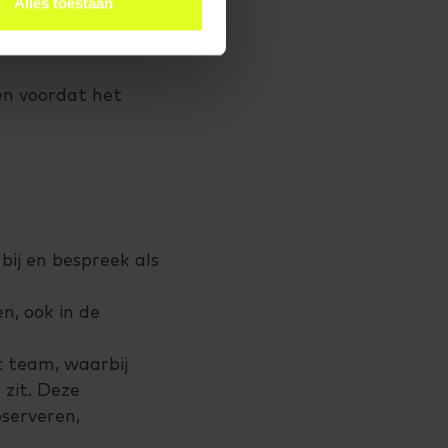
Alles toestaan
lend effect.
an de baarmoeder
en voordat het
bij en bespreek als
n, ook in de
t team, waarbij
zit. Deze
serveren,