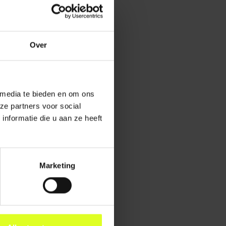
y. Dit geeft baby’s
els (kleuren,
Over
ergeren. Een
viduele aandacht
 media te bieden en om ons
ze partners voor social
nformatie die u aan ze heeft
ligheid, nabijheid
t je betrokken
Marketing
 hand op de buik
ne, wat stress bij