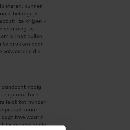
 luisteren, kunnen
aast belangrijk
ct stil te krijgen –
om spanning te
 om bij het huilen
weg te drukken door
e volwassene die
jd aandacht nodig
e reageren. Toch
rs leidt tot minder
e prikkel, maar
r dagritme waarin
bij de individuele