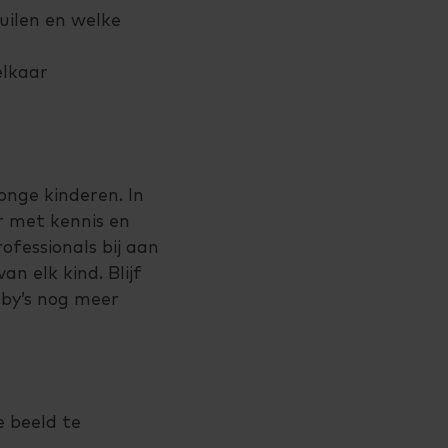
uilen en welke
elkaar
nge kinderen. In
r met kennis en
ofessionals bij aan
n elk kind. Blijf
aby’s nog meer
e beeld te