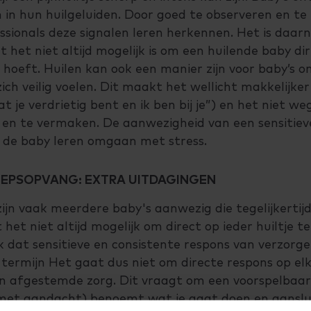
en in hun huilgeluiden. Door goed te observeren en te
sionals deze signalen leren herkennen. Het is daarn
het niet altijd mogelijk is om een huilende baby dire
t hoeft. Huilen kan ook een manier zijn voor baby’s 
ich veilig voelen. Dit maakt het wellicht makkelijker
 dat je verdrietig bent en ik ben bij je”) en het niet 
n en te vermaken. De aanwezigheid van een sensitiev
t de baby leren omgaan met stress.
ROEPSOPVANG: EXTRA UITDAGINGEN
ijn vaak meerdere baby's aanwezig die tegelijkerti
het niet altijd mogelijk om direct op ieder huiltje t
ek dat sensitieve en consistente respons van verzorge
 termijn Het gaat dus niet om directe respons op elk
n afgestemde zorg. Dit vraagt om een voorspelbaa
met aandacht) benoemt wat je gaat doen en aansluit 