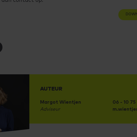
 dan contact op.
DOWN
AUTEUR
Margot Wientjen
06 - 10 75
Adviseur
m.wientje