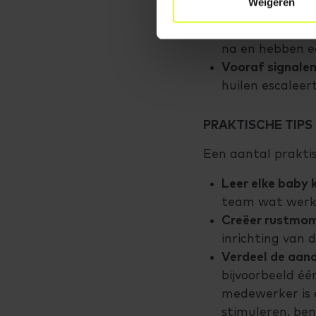
Weigeren
Stemgebruik:
Za
Ritmische bewe
na en hebben e
Vooraf signalen
huilen escaleer
PRAKTISCHE TIPS
Een aantal prakti
Leer elke baby 
team wat werkt 
Creëer rustmo
inrichting van 
Verdeel de aan
bijvoorbeeld é
medewerker is 
stimuleren, be