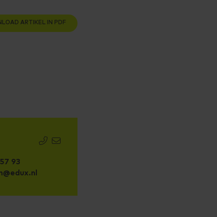
LOAD ARTIKEL IN PDF
 57 93
n@edux.nl