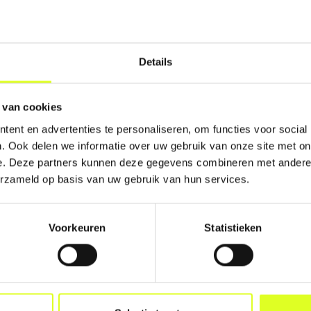
el en slaapritme) en het ontwikkelniveau van de bab
n.
mgevingsfactoren in de groep een rol. Te veel prikk
Details
uiden, beweging), lawaai of onrust kunnen huilen ver
elijke omgeving met voldoende gelegenheid voor indi
rschil.
 van cookies
ent en advertenties te personaliseren, om functies voor social
. Ook delen we informatie over uw gebruik van onze site met on
BESTE TROOSTEN?
e. Deze partners kunnen deze gegevens combineren met andere i
an het stoppen van huilen – het is het bieden van vei
erzameld op basis van uw gebruik van hun services.
het ongemak van de baby. Het is het laten weten da
oet, voelt en meemaakt.
Voorkeuren
Statistieken
ffectieve manieren om te troosten:
ct:
Vasthouden, wiegen, huid-op-huidcontact of een
d. Fysiek contact bevordert de aanmaak van oxytoci
verzorger verlaagt.