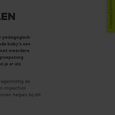
Contact/informatie
LEN
or pedagogisch
nde baby’s een
p met meerdere
 groepszorg
 je er als
 regelmatig de
en impactvol
nnen helpen bij dit