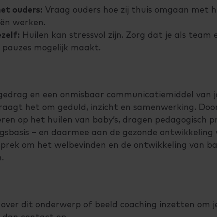
et ouders:
Vraag ouders hoe zij thuis omgaan met h
eën werken.
zelf:
Huilen kan stressvol zijn. Zorg dat je als team 
 pauzes mogelijk maakt.
 gedrag en een onmisbaar communicatiemiddel van jo
raagt het om geduld, inzicht en samenwerking. Doo
en op het huilen van baby’s, dragen pedagogisch pr
ngsbasis – en daarmee aan de gezonde ontwikkeling va
sprek om het welbevinden en de ontwikkeling van b
.
over dit onderwerp of beeld coaching inzetten om j