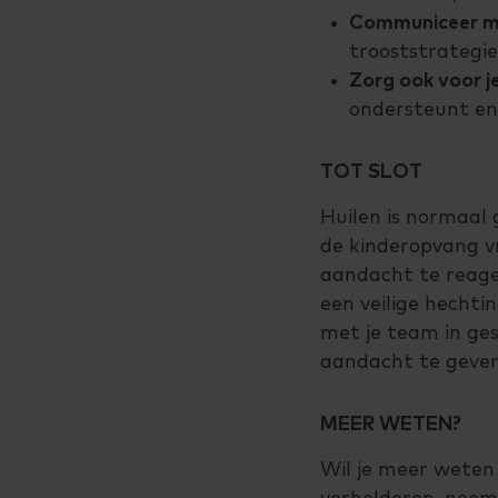
Communiceer m
trooststrategi
Zorg ook voor je
ondersteunt en
TOT SLOT
Huilen is normaal
de kinderopvang v
aandacht te reager
een veilige hechti
met je team in ge
aandacht te geven
MEER WETEN?
Wil je meer weten 