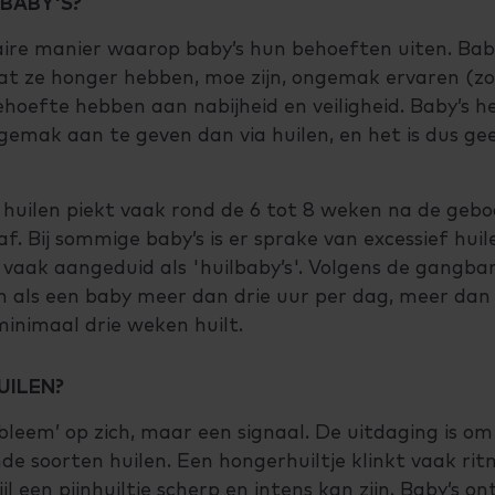
BABY'S?
aire manier waarop baby’s hun behoeften uiten. Bab
t ze honger hebben, moe zijn, ongemak ervaren (zoa
ehoefte hebben aan nabijheid en veiligheid. Baby’s
mak aan te geven dan via huilen, en het is dus gee
 huilen piekt vaak rond de 6 tot 8 weken na de geb
af. Bij sommige baby’s is er sprake van excessief hui
, vaak aangeduid als 'huilbaby’s'. Volgens de gangbar
n als een baby meer dan drie uur per dag, meer dan
inimaal drie weken huilt.
UILEN?
obleem’ op zich, maar een signaal. De uitdaging is om 
nde soorten huilen. Een hongerhuiltje klinkt vaak rit
 een pijnhuiltje scherp en intens kan zijn. Baby’s on