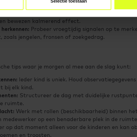
Selectie toestaan
cht praten, zingen of neuriën heeft een geruststel
gingen:
Wiegende bewegingen bootsen het ritme v
en bewezen kalmerend effect.
 herkennen:
Probeer vroegtijdig signalen op te merk
t, zoals jengelen, fronsen of zoekgedrag.
sche tips waar je morgen al mee aan de slag kunt:
kennen:
Ieder kind is uniek. Houd observatiegegevens 
bij elk kind.
menten:
Structureer de dag met duidelijke rustpunte
de ruimte.
dacht:
Werk met rollen (beschikbaarheid) binnen he
én medewerker op een benaderbare plek in de ruimte 
er op dat moment alleen voor de kinderen en kan ob
noemen en troosten.