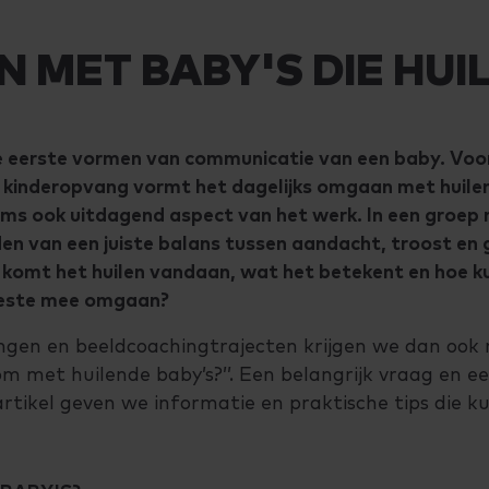
 MET BABY'S DIE HUI
de eerste vormen van communicatie van een baby. Vo
e kinderopvang vormt het dagelijks omgaan met huile
oms ook uitdagend aspect van het werk. In een groe
den van een juiste balans tussen aandacht, troost en
 komt het huilen vandaan, wat het betekent en hoe kun
beste mee omgaan?
ingen en beeldcoachingtrajecten krijgen we dan ook
 om met huilende baby’s?’’. Een belangrijk vraag en e
artikel geven we informatie en praktische tips die ku