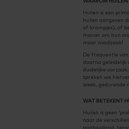
WAAROM HUILEN 
Huilen is een prim
huilen aangeven da
of krampjes), of b
manier om hun onge
maar noodzaak!
De frequentie van
daarna geleidelijk 
duidelijke oorzaak
spreken we hierva
week, gedurende m
WAT BETEKENT H
Huilen is geen ‘pr
naar de verschille
aanhoudend, terwijl