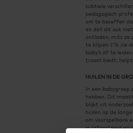
subtiele verschill
pedagogisch profes
om te beseffen dat 
en dat dit ook nie
ontladen, mits ze z
te blijven (“ik zie
baby’s af te leide
troost biedt, help
HUILEN IN DE G
In een babygroep z
hebben. Dit maakt 
blijkt uit onderzo
huilen op de lange
om voorspelbare e
je (afgestemd en 