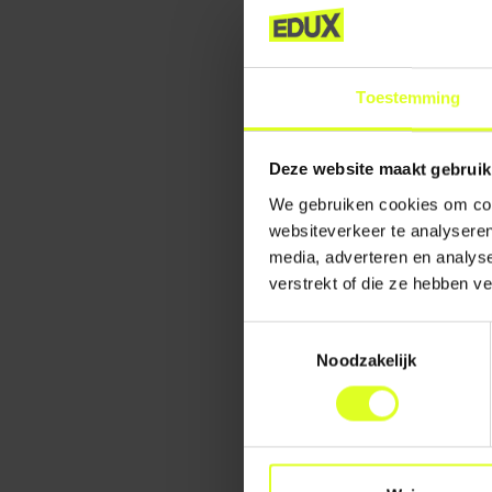
behoefte (eet, spe
rust en vertrouwe
Daarnaast spelen o
Toestemming
geuren, licht, gel
rustige, overzicht
maakt een groot ve
Deze website maakt gebruik
We gebruiken cookies om cont
websiteverkeer te analyseren
HOE KUN JE HET 
media, adverteren en analys
Troosten is meer d
verstrekt of die ze hebben v
en erkenning van 
bent bij wat hij d
Toestemmingsselectie
Noodzakelijk
Hier zijn enkele e
Lichaamsconta
werkt kalmeren
zowel baby als 