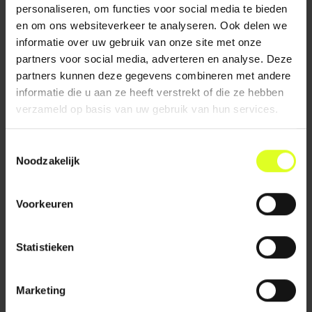
Na jaren van
Hoe kun je als
personaliseren, om functies voor social media te bieden
toewijding en
schoolteam de
en om ons websiteverkeer te analyseren. Ook delen we
inspirerend
zelfregulatie
informatie over uw gebruik van onze site met onze
leiderschap kondigt
(executieve functies)
partners voor social media, adverteren en analyse. Deze
directeur Joël van
van leerlingen
partners kunnen deze gegevens combineren met andere
Raak Edux te
vergroten.
informatie die u aan ze heeft verstrekt of die ze hebben
verlaten....
LEES VERDER
verzameld op basis van uw gebruik van hun services.
LEES VERDER
Toestemmingsselectie
Noodzakelijk
Voorkeuren
Statistieken
26 februari 2024
23 februari 2024
3 REDENEN OM TE
UITDAGEND
Marketing
INVESTEREN IN DE
BUITENSPEL VOOR
BSO
JONGE KINDEREN