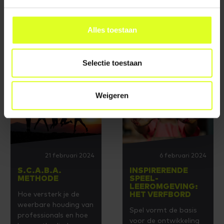
Hoe staat het met
De buitenruimte als
jouw ontwikkeling en
ontwikkelomgeving.
Alles toestaan
werkplezier?
LEES VERDER
LEES VERDER
Selectie toestaan
Weigeren
21 februari 2024
6 februari 2024
S.C.A.B.A.
INSPIRERENDE
METHODE
SPEEL-
LEEROMGEVING:
Hoe versterk je de
HET VERFBORD
weerbare houding van
Spel vormt de basis
professionals en hoe
voor de ontwikkeling