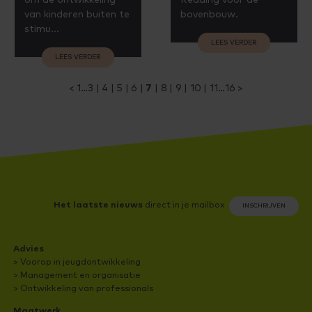
om de ontwikkeling
Reading voor de
van kinderen buiten te
bovenbouw.
stimu...
LEES VERDER
LEES VERDER
1
3
4
5
6
7
8
9
10
11
16
Het laatste nieuws
direct in je mailbox
INSCHRIJVEN
Advies
> Voorop in jeugdontwikkeling
> Management en organisatie
> Ontwikkeling van professionals
Maatwerk