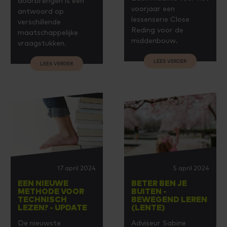
doorbrengen is een
voorjaar een
antwoord op
lessenserie Close
verschillende
Reding voor de
maatschappelijke
middenbouw.
vraagstukken.
LEES VERDER
LEES VERDER
17 april 2024
5 april 2024
EEN NIEUWE
BETER BEN JE
METHODE VOOR
BUITEN -
TECHNISCH
BEWEGEND LEREN
LEZEN? - UPDATE
(LENTE)
De nieuwste
Adviseur Sabine