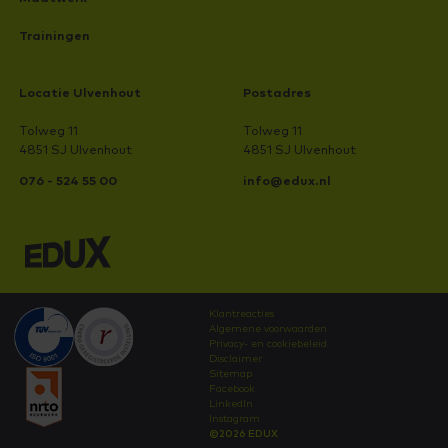
Trainingen
Locatie Ulvenhout
Postadres
Tolweg 11
Tolweg 11
4851 SJ Ulvenhout
4851 SJ Ulvenhout
076 - 524 55 00
info@edux.nl
Klantreacties
Algemene voorwaarden
Privacy- en cookiebeleid
Disclaimer
Sitemap
Facebook
LinkedIn
Instagram
©2026 EDUX