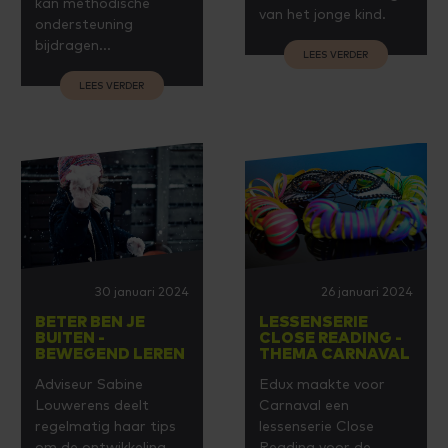
kan methodische
van het jonge kind.
ondersteuning
bijdragen...
LEES VERDER
LEES VERDER
30 januari 2024
26 januari 2024
BETER BEN JE
LESSENSERIE
BUITEN -
CLOSE READING -
BEWEGEND LEREN
THEMA CARNAVAL
Adviseur Sabine
Edux maakte voor
Louwerens deelt
Carnaval een
regelmatig haar tips
lessenserie Close