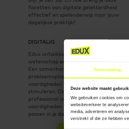
blijf je zelf bij? En hoe breng je deze
facetten van digitale geletterdheid
effectief en spelenderwijs naar jouw
dagelijkse praktijk?
DIGITALIG
Edux ontwikkelde in co-creatie met de
wetenschap en educatiepartners Digital
Een samenhangend programma om de
Toestemming
probleemoplossende en digitale
vaardigheden van kinderen te
Deze website maakt gebruik
stimuleren. Digitalig leert jou als
We gebruiken cookies om cont
professional om deze
websiteverkeer te analyseren
vaardigheden als vanzelfsprekend toe t
media, adverteren en analys
passen in je dagelijkse werk.
verstrekt of die ze hebben v
BEKIJK HET PROGRAMMA 'DIGITALIG