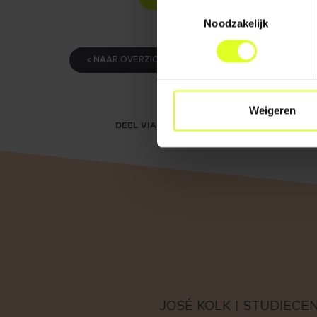
Toestemmingsselectie
Noodzakelijk
< NAAR OVERZICHT
Weigeren
DEEL VIA
JOSÉ KOLK | STUDIECENTRUM VOO