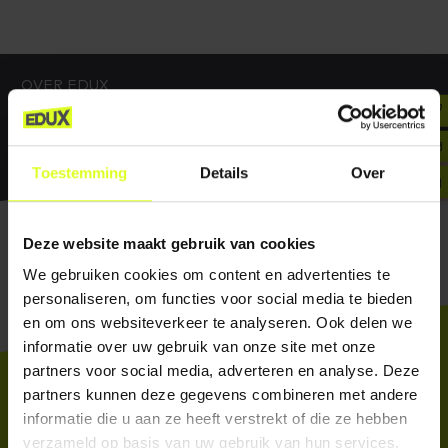
OVER EDUX
TEAM EDUX
Toestemming
Details
Over
Home
Over ons
Team Edux
Trainer
Deze website maakt gebruik van cookies
We gebruiken cookies om content en advertenties te
personaliseren, om functies voor social media te bieden
en om ons websiteverkeer te analyseren. Ook delen we
informatie over uw gebruik van onze site met onze
partners voor social media, adverteren en analyse. Deze
partners kunnen deze gegevens combineren met andere
informatie die u aan ze heeft verstrekt of die ze hebben
Het laatste nieuws
direct in je mailbox
INSCHRIJVEN
verzameld op basis van uw gebruik van hun services.