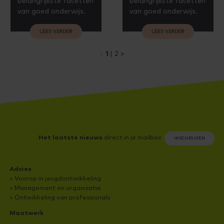
belangrijkste facetten
belangrijkste facetten
van goed onderwijs.
van goed onderwijs.
LEES VERDER
LEES VERDER
1
2
Het laatste nieuws
direct in je mailbox
INSCHRIJVEN
Advies
> Voorop in jeugdontwikkeling
> Management en organisatie
> Ontwikkeling van professionals
Maatwerk