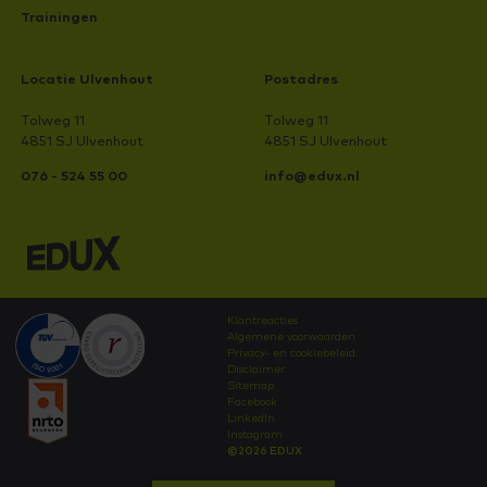
Trainingen
Locatie Ulvenhout
Postadres
Tolweg 11
Tolweg 11
4851 SJ Ulvenhout
4851 SJ Ulvenhout
076 - 524 55 00
info@edux.nl
Klantreacties
Algemene voorwaarden
Privacy- en cookiebeleid
Disclaimer
Sitemap
Facebook
LinkedIn
Instagram
©2026 EDUX