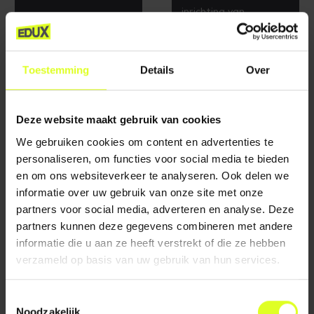
inrichting van
LEES VERDER
schoolgebouwen en
kinderopvangruimten?
Toestemming
Details
Over
LEES VERDER
Deze website maakt gebruik van cookies
We gebruiken cookies om content en advertenties te
personaliseren, om functies voor social media te bieden
en om ons websiteverkeer te analyseren. Ook delen we
informatie over uw gebruik van onze site met onze
partners voor social media, adverteren en analyse. Deze
11 januari 2023
26 september 2022
partners kunnen deze gegevens combineren met andere
WEER- EN
DE ROL VAN DE
informatie die u aan ze heeft verstrekt of die ze hebben
WENDBAAR
LEEROMGEVING IN
WERKEN
HET IN
verzameld op basis van uw gebruik van hun services.
ONDERWIJS
Psychofysieke training
Hoe kan de
voor pedagogisch
Toestemmingsselectie
leeromgeving
medewerkers in de
Noodzakelijk