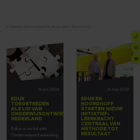
Home
Over ons
Uit onze pen
Algemeen
15 juni 2026
26 mei 2026
EDUX
EDUX EN
TOEGETREDEN
NOORDHOFF
ALS LID VAN
STARTEN NIEUW
ONDERWIJSONTWIKKELING
INITIATIEF:
NEDERLAND
LEERKRACHT
CENTRAAL VAN
Edux is nu lid van
METHODE TOT
RESULTAAT
Onderwijsontwikkeling