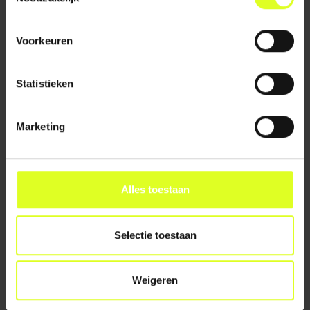
bijdragen aan het
kinderopvang en het
onderwijs?
onderwijs.
Voorkeuren
LEES VERDER
LEES VERDER
Statistieken
Marketing
Alles toestaan
31 mei 2022
30 april 2021
SAMENWERKING
DE KRACHT VAN
EDUX EN
GOED ONDERWIJS
Selectie toestaan
STUDYTUBE
- WERKEN AAN
SOCIAAL-
Edux en StudyTube
EMOTIONEEL
WELBEVINDEN
stimuleren samen
Weigeren
professionele
Een terugkerende
ontwikkeling.
reeks over de