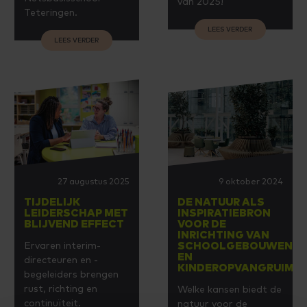
van 2025!
Teteringen.
LEES VERDER
LEES VERDER
27 augustus 2025
9 oktober 2024
TIJDELIJK
DE NATUUR ALS
LEIDERSCHAP MET
INSPIRATIEBRON
BLIJVEND EFFECT
VOOR DE
INRICHTING VAN
Ervaren interim-
SCHOOLGEBOUWEN
EN
directeuren en -
KINDEROPVANGRUIMT
begeleiders brengen
rust, richting en
Welke kansen biedt de
continuïteit.
natuur voor de