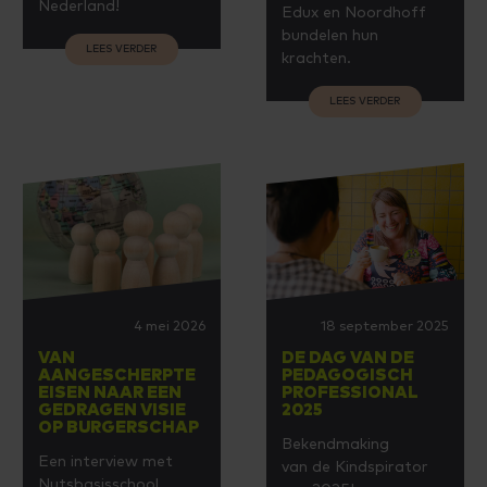
Nederland!
Edux en Noordhoff
bundelen hun
LEES VERDER
krachten.
LEES VERDER
4 mei 2026
18 september 2025
VAN
DE DAG VAN DE
AANGESCHERPTE
PEDAGOGISCH
EISEN NAAR EEN
PROFESSIONAL
GEDRAGEN VISIE
2025
OP BURGERSCHAP
Bekendmaking
Een interview met
van de Kindspirator
Nutsbasisschool