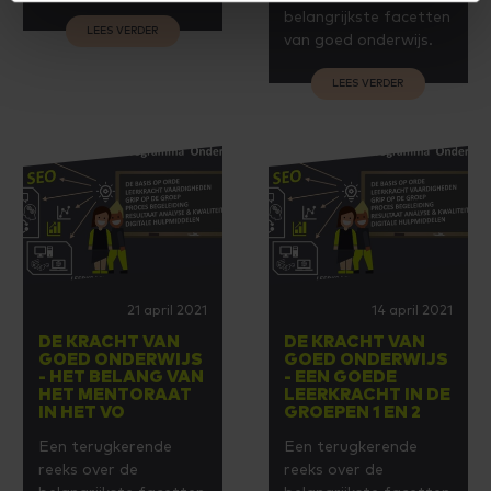
belangrijkste facetten
LEES VERDER
van goed onderwijs.
LEES VERDER
21 april 2021
14 april 2021
DE KRACHT VAN
DE KRACHT VAN
GOED ONDERWIJS
GOED ONDERWIJS
- HET BELANG VAN
- EEN GOEDE
HET MENTORAAT
LEERKRACHT IN DE
IN HET VO
GROEPEN 1 EN 2
Een terugkerende
Een terugkerende
reeks over de
reeks over de