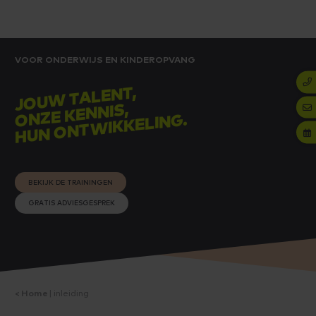
VOOR ONDERWIJS EN KINDEROPVANG
JOUW TALENT,
ONZE KENNIS,
HUN ONTWIKKELING.
BEKIJK DE TRAININGEN
GRATIS ADVIESGESPREK
Home
inleiding